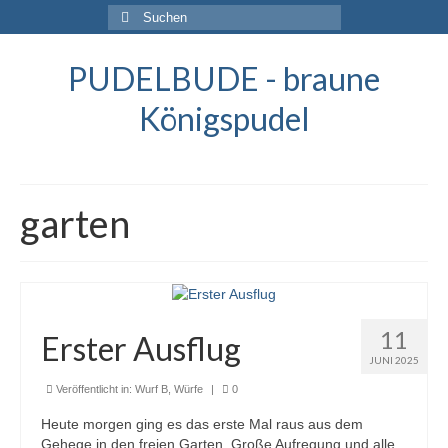
Suche
nach:
PUDELBUDE - braune
Königspudel
garten
11
Erster Ausflug
JUNI 2025
Veröffentlicht in:
Wurf B
,
Würfe
|
0
Heute morgen ging es das erste Mal raus aus dem
Gehege in den freien Garten. Große Aufregung und alle