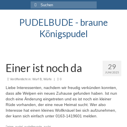
Suche
nach:
PUDELBUDE - braune
Königspudel
Einer ist noch da
29
JUNI 2025
Veröffentlicht in:
Wurf B
,
Würfe
|
0
Liebe Interessenten, nachdem wir freudig verkünden konnten,
dass alle Welpen ein neues Zuhause gefunden haben. Ist nun
doch eine Änderung eingetreten und es ist noch ein kleiner
Rüde vorhanden, der eine neue Heimat sucht. Wer also
Interesse hat einen kleines Wollknäuel bei sich aufzunehmen,
der kann sich einfach unter 0163-1419601 melden.
eime
,
pudel
,
pudelfreunde
,
zucht